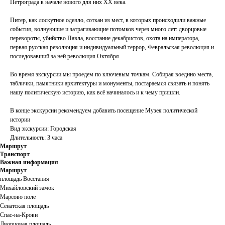
Петрограда в начале нового для них XX века.
Питер, как лоскутное одеяло, соткан из мест, в которых происходили важные
события, волнующие и затрагивающие потомков через много лет: дворцовые
перевороты, убийство Павла, восстание декабристов, охота на императора,
первая русская революция и индивидуальный террор, Февральская революция и
последовавший за ней революция Октября.
Во время экскурсии мы проедем по ключевым точкам. Собирая воедино места,
таблички, памятники архитектуры и монументы, постараемся связать и понять
нашу политическую историю, как всё начиналось и к чему пришли.
В конце экскурсии рекомендуем добавить посещение Музея политической
истории
Вид экскурсии: Городская
Длительность: 3 часа
Маршрут
Транспорт
Важная информация
Маршрут
площадь Восстания
Михайловский замок
Марсово поле
Сенатская площадь
Спас-на-Крови
Дворцовая площадь