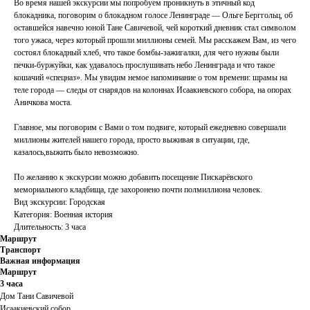
Во время нашей экскурсии мы попробуем проникнуть в этичный код
блокадника, поговорим о блокадном голосе Ленинграде — Ольге Берггольц, об
оставшейся навечно юной Тане Савичевой, чей короткий дневник стал символом
того ужаса, через который прошли миллионы семей. Мы расскажем Вам, из чего
состоял блокадный хлеб, что такое бомбы-зажигалки, для чего нужны были
печки-буржуйки, как удавалось прослушивать небо Ленинграда и что такое
кошачий «спецназ». Мы увидим немое напоминание о том времени: шрамы на
теле города — следы от снарядов на колоннах Исаакиевского собора, на опорах
Аничкова моста.
Главное, мы поговорим с Вами о том подвиге, который ежедневно совершали
миллионы жителей нашего города, просто выживая в ситуации, где,
казалось,выжить было невозможно.
По желанию к экскурсии можно добавить посещение Пискарёвского
мемориального кладбища, где захоронено почти полмиллиона человек.
Вид экскурсии: Городская
Категория: Военная история
Длительность: 3 часа
Маршрут
Транспорт
Важная информация
Маршрут
3 часа
Дом Тани Савичевой
Исаакиевский собор