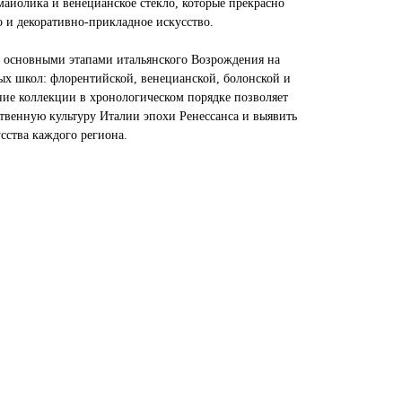
майолика и венецианское стекло, которые прекрасно
о и декоративно-прикладное искусство.
 основными этапами итальянского Возрождения на
х школ: флорентийской, венецианской, болонской и
ие коллекции в хронологическом порядке позволяет
ственную культуру Италии эпохи Ренессанса и выявить
сства каждого региона.