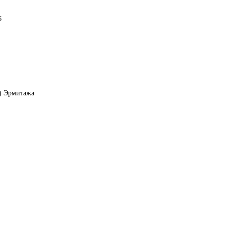
б
о) Эрмитажа