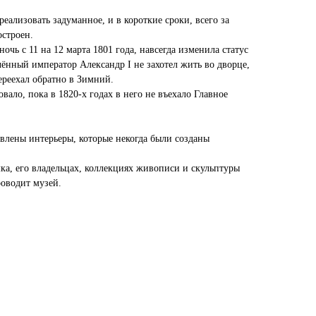
еализовать задуманное, и в короткие сроки, всего за
остроен.
ночь с 11 на 12 марта 1801 года, навсегда изменила статус
ённый император Александр I не захотел жить во дворце,
переехал обратно в Зимний.
вало, пока в 1820-х годах в него не въехало Главное
овлены интерьеры, которые некогда были созданы
ка, его владельцах, коллекциях живописи и скульптуры
роводит музей.