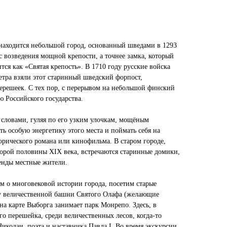
находится небольшой город, основанный шведами в 1293
 с возведения мощной крепости, а точнее замка, который
тся как «Святая крепость». В 1710 году русские войска
етра взяли этот старинный шведский форпост,
решеек. С тех пор, с перерывом на небольшой финский
ю Российского государства.
словами, гуляя по его узким улочкам, мощёным
ь особую энергетику этого места и поймать себя на
орического романа или кинофильма. В старом городе,
орой половины XIX века, встречаются старинные домики,
генды местные жители.
м о многовековой истории города, посетим старые
 у величественной башни Святого Олафа (желающие
 на карте Выборга занимает парк Монрепо. Здесь, в
о перешейка, среди величественных лесов, когда-то
иколаи, поэта и наставника Павла I. Во время экскурсии