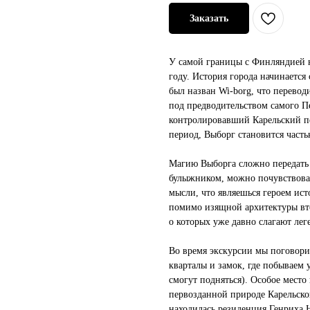
Заказать
У самой границы с Финляндией 
году. История города начинается
был назван Wi-borg, что переводи
под предводительством самого П
контролировавший Карельский пе
период, Выборг становится часть
Магию Выборга сложно передать 
булыжником, можно почувствоват
мысли, что являешься героем ист
помимо изящной архитектуры вт
о которых уже давно слагают ле
Во время экскурсии мы поговори
кварталы и замок, где побываем
смогут подняться). Особое место
первозданной природе Карельског
находилась резиденция Генриха Н