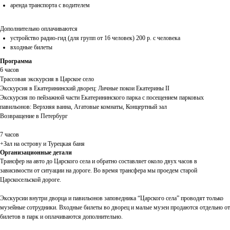
аренда транспорта с водителем
Дополнительно оплачиваются
устройство радио-гид (для групп от 16 человек) 200 р. с человека
входные билеты
Программа
6 часов
Трассовая экскурсия в Царское село
Экскурсия в Екатерининский дворец: Личные покои Екатерины II
Экскурсия по пейзажной части Екатерининского парка с посещением парковых
павильонов: Верхняя ванна, Агатовые комнаты, Концертный зал
Возвращение в Петербург
7 часов
+Зал на острову и Турецкая баня
Организационные детали
Трансфер на авто до Царского села и обратно составляет около двух часов в
зависимости от ситуации на дороге. Во время трансфера мы проедем старой
Царскосельской дороге.
Экскурсии внутри дворца и павильонов заповедника “Царского села” проводят только
музейные сотрудники. Входные билеты во дворец и малые музеи продаются отдельно от
билетов в парк и оплачиваются дополнительно.