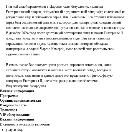
Главной силой притяжения в Царском селе, безусловно, является
Екатерининский дворец, погружённый в удивительный ландшафт, сплетённый из
регулярного сада и пейзажного парка. Для Екатерины II со стороны пейзажного
парка был создан новый флигель, в котором для императрицы создали целый
комплекс изысканных апартаментов, утраченных, как и многое, в военные годы.
В декабре 2024 года после длительной реставрации личные покои Екатерины II
предстали перед гостями в восстановленном виде. Эти залы являются
отражением тонкого вкуса, чувства такта и стиля, которым обладала
императрица, а зодчий Чарльз Камерон, смог во всей силе раскрыть свой
художественный гений.
В самом парке Вас ожидает целая россыпь парковых павильонов, копий
античных статуй, обелисков и колонн в честь военных побед, беседок и
памятников, связанные в единое целое они представляют философскую
концепцию Екатерины II, элегантно раскрывающие её величие.
Вид экскурсии: Загородная
Важная информация
Программа
Организационные детали
Входные билеты
Транспорт
VIP обслуживание
Важная информация
В стоимость экскурсии включены:
услуги гида