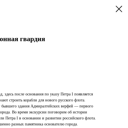
конная гвардия
, здесь после основания по указу Петра I появляется
нают строить корабли для нового русского флота.
г бывшего здания Адмиралтейских верфей — первого
орода. Во время экскурсии поговорим об истории
оли Петра I в основании и развитии российского флота.
шенно разных памятника основателю города.