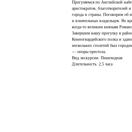
Прогуляемся по Английской наб
аристократов, благотворителей и
города и страны. Поговорим об и
и влиятельных владельцев. Во в
когда-то великим князьям Роман
Завершим нашу прогулку в район
Конногвардейского полка и здан
нескольких столетий был городом
— опоры престола.
Вид экскурсии: Пешеходная
Длительность: 2,5 часа